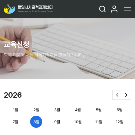
교육신청
함께 더불어 사는 사회적경제를 만들어 갑니다.
2026
1월
2월
3월
4월
5월
6월
7월
8월
9월
10월
11월
12월