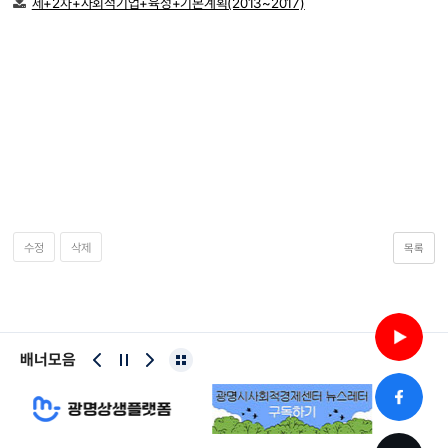
제+2차+사회적기업+육성+기본계획(2013~2017)
수정
삭제
목록
배너모음