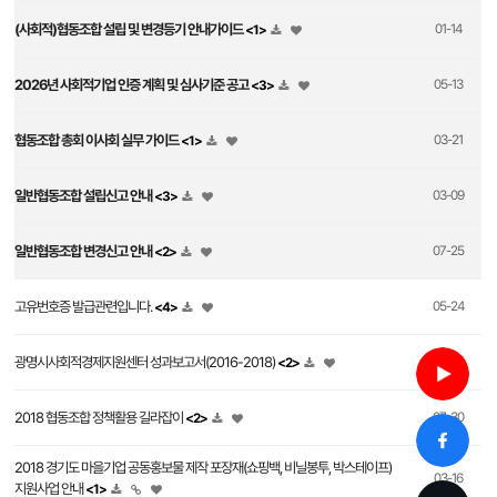
(사회적)협동조합 설립 및 변경등기 안내가이드
01-14
<1>
2026년 사회적기업 인증 계획 및 심사기준 공고
05-13
<3>
협동조합 총회 이사회 실무 가이드
03-21
<1>
일반협동조합 설립신고 안내
03-09
<3>
일반협동조합 변경신고 안내
07-25
<2>
고유번호증 발급관련입니다.
05-24
<4>
광명시사회적경제지원센터 성과보고서(2016-2018)
02-25
<2>
2018 협동조합 정책활용 길라잡이
07-30
<2>
2018 경기도 마을기업 공동홍보물 제작 포장재(쇼핑백, 비닐봉투, 박스테이프)
03-16
지원사업 안내
<1>