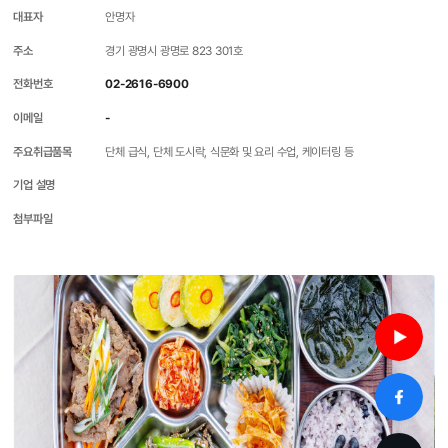
대표자
안명자
주소
경기 광명시 광명로 823 301호
전화번호
02-2616-6900
이메일
-
주요취급품목
단체 급식, 단체 도시락, 식문화 및 요리 수업, 케이터링 등
기업 설명
첨부파일