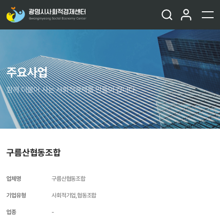
주요사업
함께 더불어 사는 사회적경제를 만들어 갑니다.
구름산협동조합
업체명
구름산협동조합
기업유형
사회적기업,협동조합
업종
-