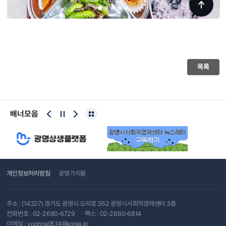
목록
배너모음
개인정보처리방침
광명가치몰
주소 : (14327) 경기도 광명시 오리로 362 광명시사회적경제센터 3층
전화번호 :
02-2680-6729
팩스 : 02-2680-6814
이메일 :
yoonna0514@korea.kr