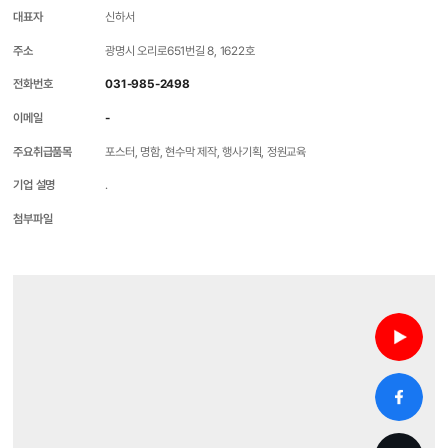
대표자
신하서
주소
광명시 오리로651번길 8, 1622호
전화번호
031-985-2498
이메일
-
주요취급품목
포스터, 명함, 현수막 제작, 행사기획, 정원교육
기업 설명
.
첨부파일