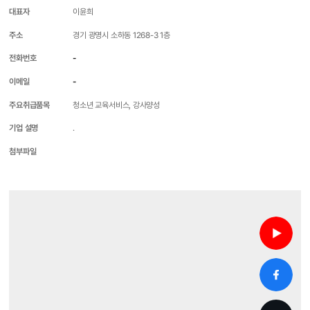
대표자
이윤희
주소
경기 광명시 소하동 1268-3 1층
전화번호
-
이메일
-
주요취급품목
청소년 교육서비스, 강사양성
기업 설명
.
첨부파일