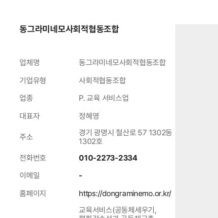
동그라미네모사회적협동조합
업체명
동그라미네모사회적협동조합
기업유형
사회적협동조합
업종
P. 교육 서비스업
대표자
정혜영
경기 광명시 철산로 57 1302동
주소
1302호
전화번호
010-2273-2334
이메일
-
홈페이지
https://dongraminemo.or.kr/
교육서비스(공동체세우기,