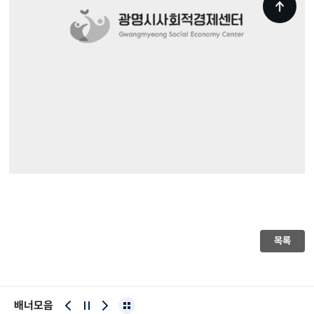
목록
배너모음