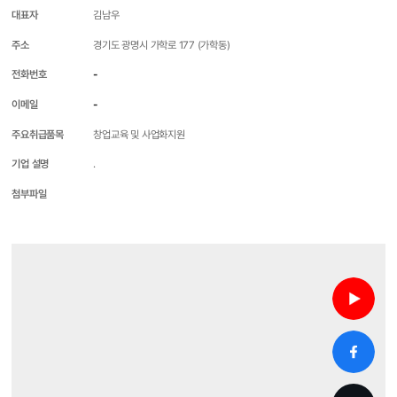
대표자
김남우
주소
경기도 광명시 가학로 177 (가학동)
전화번호
-
이메일
-
주요취급품목
창업교육 및 사업화지원
기업 설명
.
첨부파일