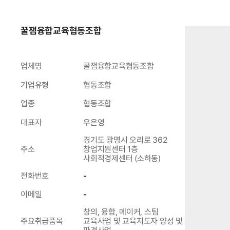
꿀잼융합교육협동조합
업체명
꿀잼융합교육협동조합
기업유형
협동조합
업종
협동조합
대표자
우은영
경기도 광명시 오리로 362
주소
창업지원센터 1층
사회적경제센터 (소하동)
전화번호
-
이메일
-
창의, 융합, 메이커, 스팀
주요취급품목
교육사업 및 교육지도자 양성 및