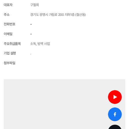
대표자
구필회
주소
경기도 광명시 가림로 200 지하1층 (철산동)
전화번호
-
이메일
-
주요취급품목
소독, 방역 사업
기업 설명
.
첨부파일