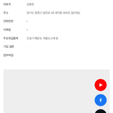
대표자
김봉준
주소
경기도 광명시 일직로 43 에이동 901호 (일직동)
전화번호
-
이메일
-
주요취급품목
건설기계임대, 부품도소매 등
기업 설명
.
첨부파일