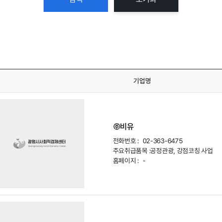
기업명
㈜비유
전화번호 :
02-363-6475
주요취급품목 :
공정관광, 강점코칭 사업
홈페이지 :
-