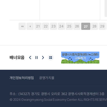
21
22
23
24
25
26
28
29
27
배너모음
개인정보처리방침
광명가치몰
주소 : (14327) 경기도 광명시 오리로 362 광명시사회적경제센터 3층
© 2024 Gwangmyeong Social Economy Center ALL RIGHTS RESERV