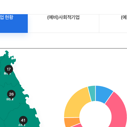
업 현황
(예비)사회적기업
(
17
26
41