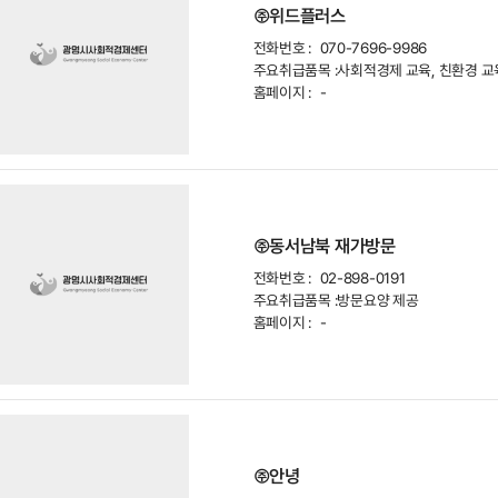
㈜위드플러스
전화번호 :
070-7696-9986
주요취급품목 :
사회적경제 교육, 친환경 
홈페이지 :
-
㈜동서남북 재가방문
전화번호 :
02-898-0191
주요취급품목 :
방문요양 제공
홈페이지 :
-
㈜안녕