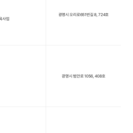
광명시 오리로651번길 8, 724호
교육사업
광명시 범안로 1056, 408호