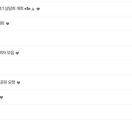
:1 상담회 개최
<1>
개최
여자 모집
 공유 요청