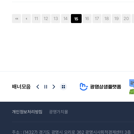
끝
11
12
13
14
16
17
18
19
20
15
배너모음
개인정보처리방침
광명가치몰
주소 : (14327) 경기도 광명시 오리로 362 광명시사회적경제센터 3층