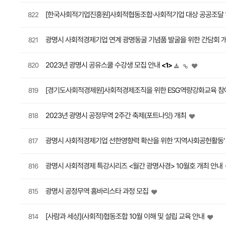
[한국사회적기업진흥원]사회적협동조합·사회적기업 대상 공공조달 1
822
광명시 사회적경제기업 연계 광명동굴 기념품 발굴을 위한 간담회 
821
2023년 광명시 공유스쿨 수강생 모집 안내
820
<1>
[경기도사회적경제원]사회적경제조직을 위한 ESG역량강화교육 참
819
2023년 광명시 공정무역 2주간 축제(포트나잇) 개최
818
광명시 사회적경제기업 선한영향력 확산을 위한 '지역사회공헌활동'
817
광명시 사회적경제 특강시리즈 <월간 광명사경> 10월호 개최 안내
816
광명시 공정무역 홈바리스타 과정 모집
815
[사람과 세상](사회적)협동조합 10월 이해 및 설립 교육 안내
814