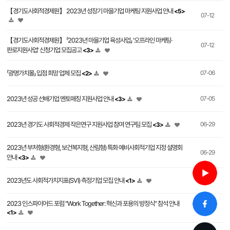
【경기도사회적경제원】 2023년 성장기 마을기업 마케팅 지원사업 안내
<5>
07-12
【경기도사회적경제원】 「2023년 마을기업 육성사업」 '오프라인 마케팅·
07-12
판로지원사업' 신청기업 모집공고
<3>
「광명가치몰」 입점 희망 업체 모집
07-06
<2>
2023년 성공 선배기업 멘토매칭 지원사업 안내
07-05
<3>
2023년 경기도 사회적경제 작은연구 지원사업 참여 연구팀 모집
06-29
<3>
2023년 부처형(환경형, 보건복지형, 산림형) 특화 예비사회적기업 지정 설명회
06-29
안내
<3>
2023년도 사회적가치지표(SVI) 측정기업 모집 안내
06-19
<1>
2023 인스파이어드 포럼 "Work Together: 혁신과 포용의 방정식" 참석 안내
06-19
<1>