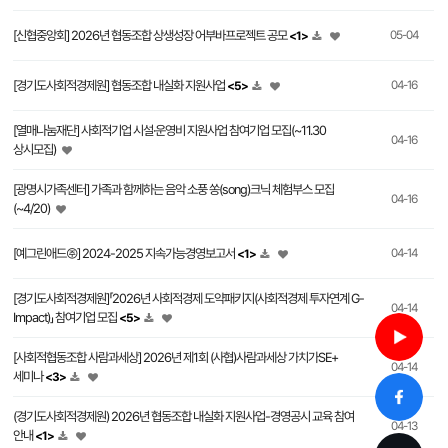
[신협중앙회] 2026년 협동조합 상생성장 어부바프로젝트 공모
05-04
<1>
[경기도사회적경제원] 협동조합 내실화 지원사업
04-16
<5>
[열매나눔재단] 사회적기업 시설·운영비 지원사업 참여기업 모집(~11.30
04-16
상시모집)
[광명시가족센터] 가족과 함께하는 음악 소풍 쏭(song)크닉 체험부스 모집
04-16
(~4/20)
[예그린애드㈜] 2024-2025 지속가능경영보고서
04-14
<1>
[경기도사회적경제원]「2026년 사회적경제 도약패키지(사회적경제 투자연계 G-
04-14
Impact)」 참여기업 모집
<5>
[사회적협동조합 사람과세상] 2026년 제1회 (사협)사람과세상 가치가SE+
04-14
세미나
<3>
(경기도사회적경제원) 2026년 협동조합 내실화 지원사업-경영공시 교육 참여
04-13
안내
<1>