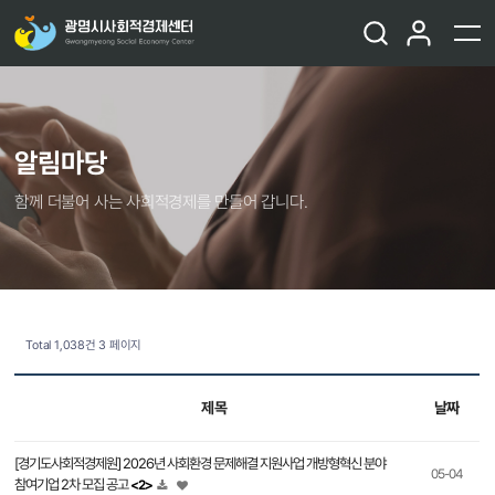
알림마당
함께 더불어 사는 사회적경제를 만들어 갑니다.
Total 1,038건
3 페이지
제목
날짜
[경기도사회적경제원] 2026년 사회환경 문제해결 지원사업 개방형혁신 분야
05-04
참여기업 2차 모집 공고
<2>