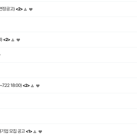
(연장공고)
<2>
0)
<2>
22 18:00)
<2>
여기업 모집 공고
<1>