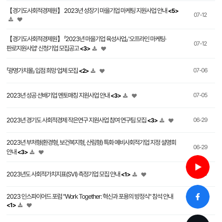
【경기도사회적경제원】 2023년 성장기 마을기업 마케팅 지원사업 안내
<5>
07-12
【경기도사회적경제원】 「2023년 마을기업 육성사업」 '오프라인 마케팅·
07-12
판로지원사업' 신청기업 모집공고
<3>
「광명가치몰」 입점 희망 업체 모집
07-06
<2>
2023년 성공 선배기업 멘토매칭 지원사업 안내
07-05
<3>
2023년 경기도 사회적경제 작은연구 지원사업 참여 연구팀 모집
06-29
<3>
2023년 부처형(환경형, 보건복지형, 산림형) 특화 예비사회적기업 지정 설명회
06-29
안내
<3>
2023년도 사회적가치지표(SVI) 측정기업 모집 안내
06-19
<1>
2023 인스파이어드 포럼 "Work Together: 혁신과 포용의 방정식" 참석 안내
06-19
<1>