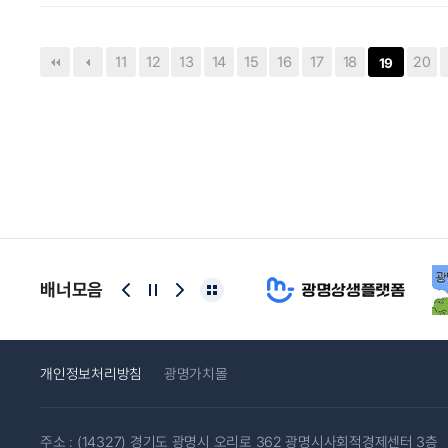
끝
11
12
13
14
15
16
17
18
20
19
배너모음
개인정보처리방침
광명가치몰
주소 : (14327) 경기도 광명시 오리로 362 광명시사회적경제센터 3층