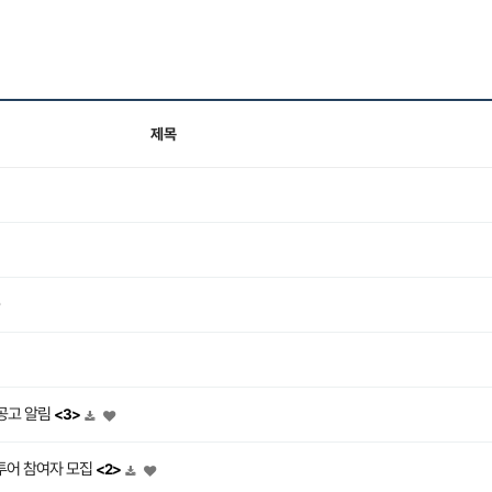
제목
공고 알림
<3>
팸투어 참여자 모집
<2>