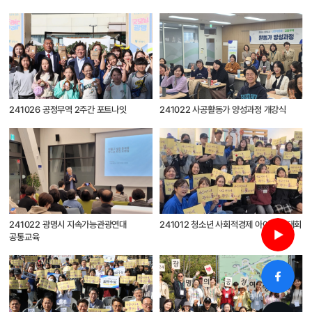
241026 공정무역 2주간 포트나잇
241022 사공활동가 양성과정 개강식
241022 광명시 지속가능관광연대
241012 청소년 사회적경제 아이디어 대회
공통교육