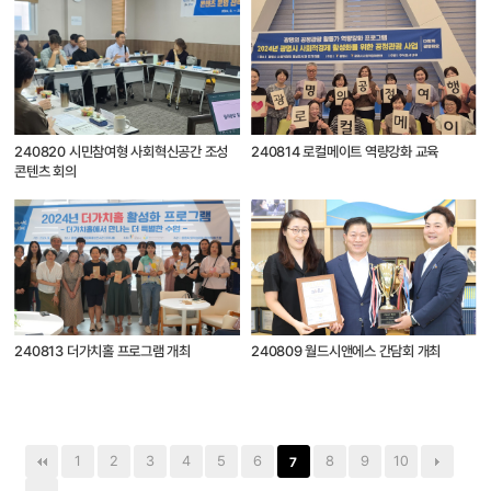
240820 시민참여형 사회혁신공간 조성
240814 로컬메이트 역량강화 교육
콘텐츠 회의
240813 더가치홀 프로그램 개최
240809 월드시앤에스 간담회 개최
1
2
3
4
5
6
8
9
10
7