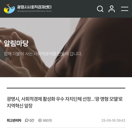
알림마당
함께 더불어 사는 사회적경제를 만들어 갑니다.
광명시, 사회적경제 활성화 우수 자치단체 선정…‘광 명형 모델’로
지역혁신 앞장
최고관리자
0건
980회
25-09-16 09:43