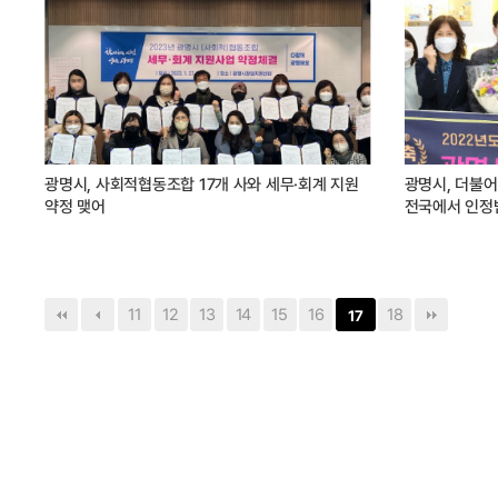
광명시, 사회적협동조합 17개 사와 세무·회계 지원
광명시, 더불
약정 맺어
전국에서 인정
11
12
13
14
15
16
18
17