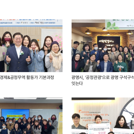
적경제&공정무역 활동가 기본과정
광명시, '공정관광'으로 광명 구석구
잇는다