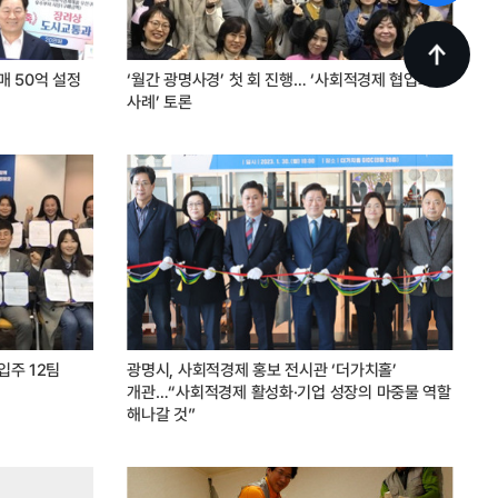
 50억 설정
‘월간 광명사경’ 첫 회 진행… ‘사회적경제 협업화
사례’ 토론
입주 12팀
광명시, 사회적경제 홍보 전시관 ‘더가치홀’
개관…“사회적경제 활성화·기업 성장의 마중물 역할
해나갈 것”