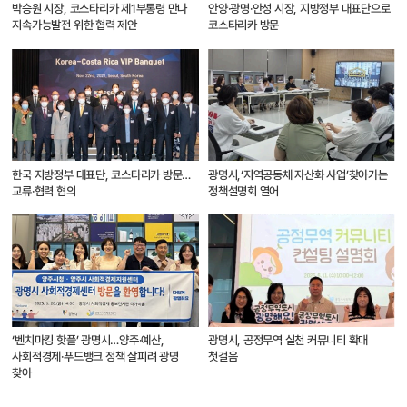
박승원 시장, 코스타리카 제1부통령 만나
안양·광명·안성 시장, 지방정부 대표단으로
지속가능발전 위한 협력 제안
코스타리카 방문
한국 지방정부 대표단, 코스타리카 방문…
광명시,‘지역공동체 자산화 사업’찾아가는
교류·협력 협의
정책설명회 열어
‘벤치마킹 핫플’ 광명시…양주·예산,
광명시, 공정무역 실천 커뮤니티 확대
사회적경제·푸드뱅크 정책 살피려 광명
첫걸음
찾아