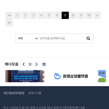
1
2
3
4
5
6
8
9
10
7
배너모음
개인정보처리방침
광명가치몰
주소 : (14327) 경기도 광명시 오리로 362 광명시사회적경제센터 3층