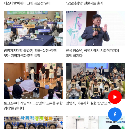
페스티벌‘어린이 그림 공모전’열어
'굿모닝광명' 선물세트 출시
광명자치대학 졸업생, 학습-실천-정책
전국 청소년, 광명시에서 사회적가치에
잇는 지역자산화 추진 동참
흠뻑 빠지다
토크쇼부터 게임까지…광명서 ‘모두를 위한
광명시, 기본사회 실현 방안 모색
경제’를 만나다