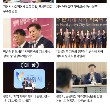
광명시 사회적경제 교육 모델, 국제적으로
지역역량 살린 광명·화성·안성 ‘분투’
우수성 입증
박승원 광명시장 “지방정부의 ‘지속가능’
“회복력은 지역의 생존력”…한겨레 지역
정책, 중 앙정부 역할 커”
회복력 평가 시상식 열려
광명시, ‘지역 회복력 평가’ 2관왕…전국
광명시, 공공재정 지역경제 선순환 방안
1위 지속가능도 시 입증
논의…지역공동체 자산화 박차