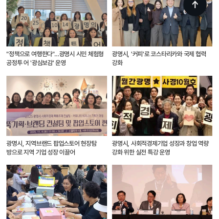
"정책으로 여행한다"…광명시 시민 체험형
광명시, '커피'로 코스타리카와 국제 협력
공정투 어 '광심보감' 운영
강화
광명시, 지역브랜드 팝업스토어 현장탐
광명시, 사회적경제기업 성장과 창업 역량
방으로 지역 기업 성장 이끌어
강화 위한 실전 특강 운영