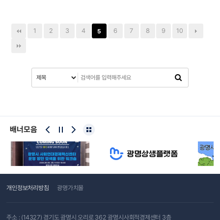
1
2
3
4
6
7
8
9
10
5
배너모음
개인정보처리방침
광명가치몰
주소 : (14327) 경기도 광명시 오리로 362 광명시사회적경제센터 3층