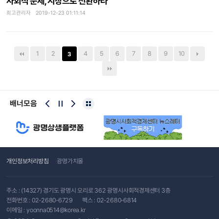
사회적 문제, 시장으로 전환하라
최고관리자 2019-12-23 01:11:14
1
2
4
5
6
7
8
9
10
3
배너모음
개인정보처리방침
광명가치몰
주소 : (14327) 경기도 광명시 오리로 362 광명시사회적경제센터 3층
전화번호 :
02-2680-6729
팩스 : 02-2680-6814
이메일 :
yoonna0514@korea.kr