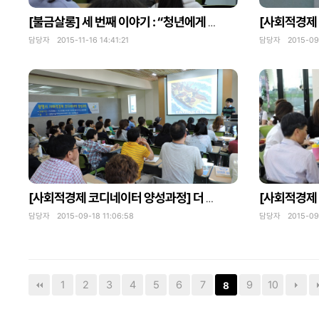
[불금살롱] 세 번째 이야기 : “청년에게 고함”
담당자 2015-11-16 14:41:21
담당자 2015-09-
[사회적경제 코디네이터 양성과정] 더 나은 사회를 위한 교육(3)
담당자 2015-09-18 11:06:58
담당자 2015-09-1
1
2
3
4
5
6
7
9
10
8