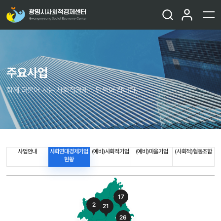
주요사업
함께 더불어 사는 사회적경제를 만들어 갑니다.
사업안내
사회연대경제기업
(예비)사회적기업
(예비)마을기업
(사회적)협동조합
현황
17
2
21
26