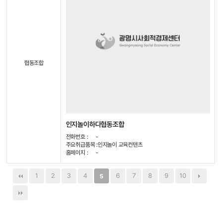
협동조합
인지놀이하다협동조합
전화번호 :
-
주요취급품목 :
인지놀이 교육컨텐츠
홈페이지 :
-
1
2
3
4
6
7
8
9
10
5