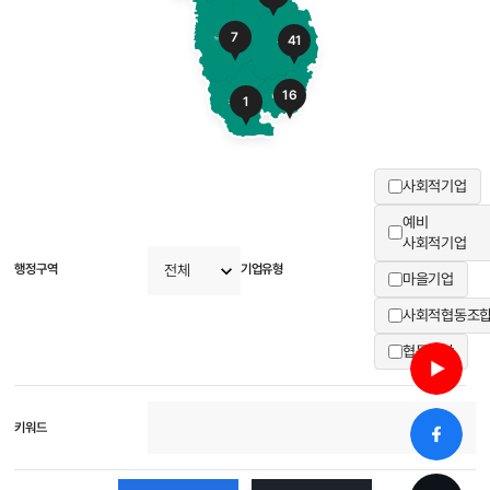
7
41
16
1
사회적기업
예비
사회적기업
행정구역
기업유형
마을기업
사회적협동조
협동조합
키워드