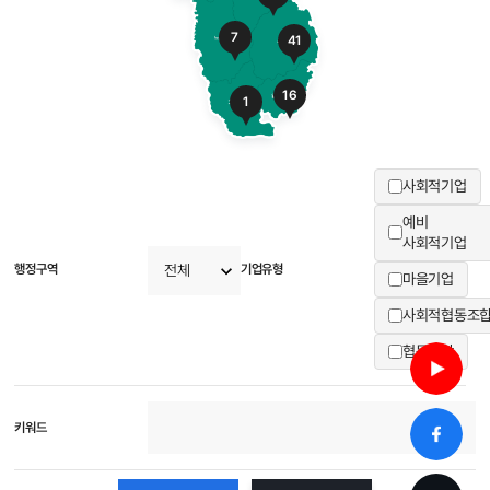
7
41
16
1
사회적기업
예비
사회적기업
행정구역
기업유형
마을기업
사회적협동조
협동조합
키워드