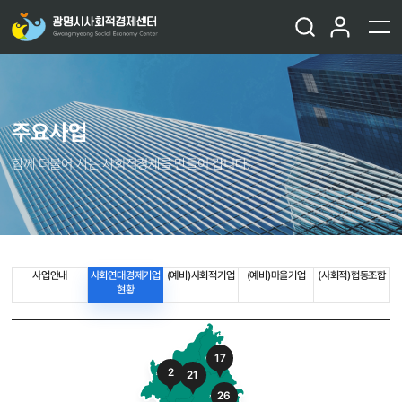
주요사업
함께 더불어 사는 사회적경제를 만들어 갑니다.
사업안내
사회연대경제기업
(예비)사회적기업
(예비)마을기업
(사회적)협동조합
현황
17
2
21
26