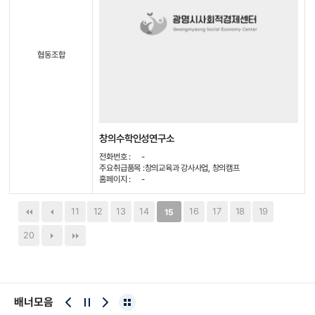
협동조합
창의수학인성연구소
전화번호 :
-
주요취급품목 :
창의교육과 강사사업, 창의캠프
홈페이지 :
-
11
12
13
14
16
17
18
19
15
20
배너모음