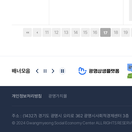
음
맨끝
11
12
13
14
15
16
18
19
17
배너모음
개인정보처리방침
광명가치몰
주소 : (14327) 경기도 광명시 오리로 362 광명시사회적경제센터 3층
© 2024 Gwangmyeong Social Economy Center ALL RIGHTS RESERV