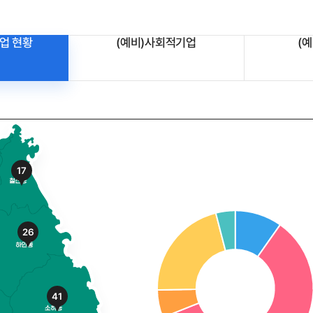
업 현황
(예비)사회적기업
(
17
26
41