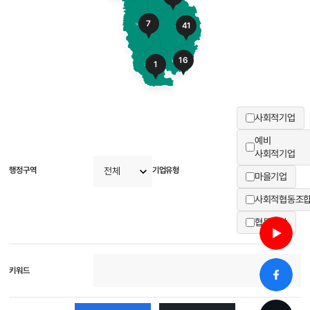
7
41
16
1
사회적기업
예비
사회적기업
행정구역
기업유형
마을기업
사회적협동조
협동조합
키워드