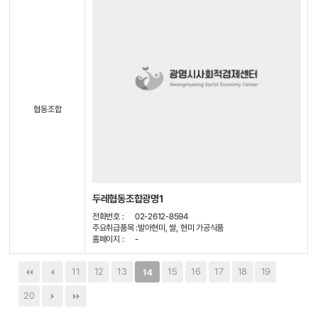
협동조합
두레협동조합광명1
전화번호 :
02-2612-8594
주요취급품목 :
발아현미, 쌀, 현미 가공식품
홈페이지 :
-
11
12
13
15
16
17
18
19
14
20