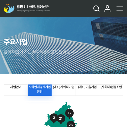
주요사업
함께 더불어 사는 사회적경제를 만들어 갑니다.
사업안내
사회연대경제기업
(예비)사회적기업
(예비)마을기업
(사회적)협동조합
현황
17
2
21
26