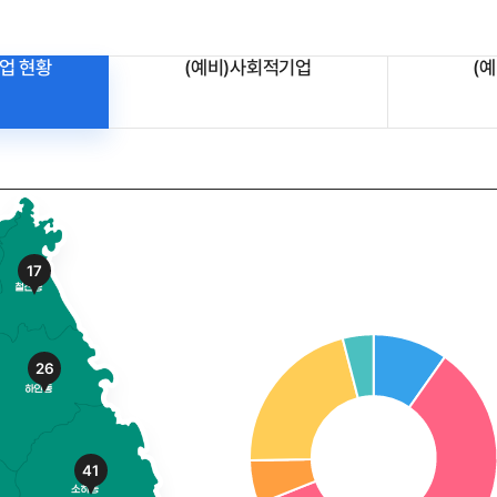
업 현황
(예비)사회적기업
(
17
26
41