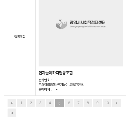
협동조합
인지놀이하다협동조합
전화번호 :
-
주요취급품목 :
인지놀이 교육컨텐츠
홈페이지 :
-
1
2
3
4
6
7
8
9
10
5