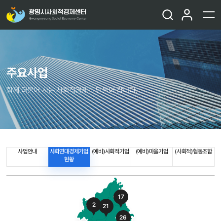
주요사업
함께 더불어 사는 사회적경제를 만들어 갑니다.
사업안내
사회연대경제기업
(예비)사회적기업
(예비)마을기업
(사회적)협동조합
현황
17
2
21
26