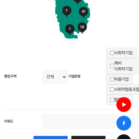
7
41
16
1
사회적기업
예비
사회적기업
행정구역
기업유형
마을기업
사회적협동조
협동조합
키워드