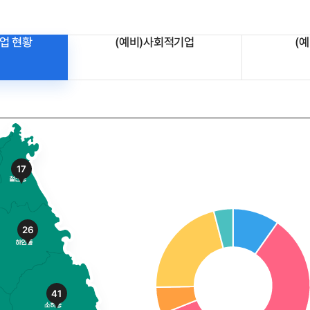
업 현황
(예비)사회적기업
(
17
26
41