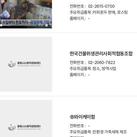
전화번호 :
02-2615-0700
주요취급품목 :
커피원두 판매, 로스팅
홈페이지 :
-
한국건물위생관리사회적협동조합
전화번호 :
02-2060-7822
주요취급품목 :
청소, 방역사업
홈페이지 :
-
㈜와이케이함
전화번호 :
-
주요취급품목 :
친환경 가죽세제 제조