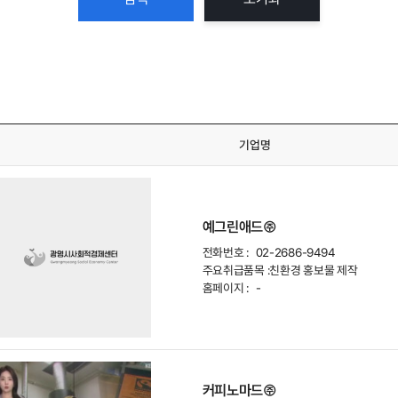
기업명
예그린애드㈜
전화번호 :
02-2686-9494
주요취급품목 :
친환경 홍보물 제작
홈페이지 :
-
커피노마드㈜