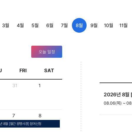
3월
4월
5월
6월
7월
8월
9월
10월
11월
오늘 일정
U
FRI
SAT
31
1
2026년 8월
08.06(목)
~
08
7
8
6년 8월 [월간 광명사경] 참여신청