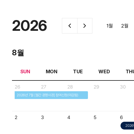
2026
1월
2월
8월
SUN
MON
TUE
WED
TH
26
27
28
29
30
2026년 7월 [월간 광명사경] 참여신청(마감됨)
2
3
4
5
6
202