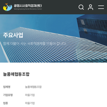
주요사업
함께 더불어 사는 사회적경제를 만들어 갑니다.
늘품애협동조합
업체명
늘품애협동조합
기업유형
마을기업
업종
마을기업