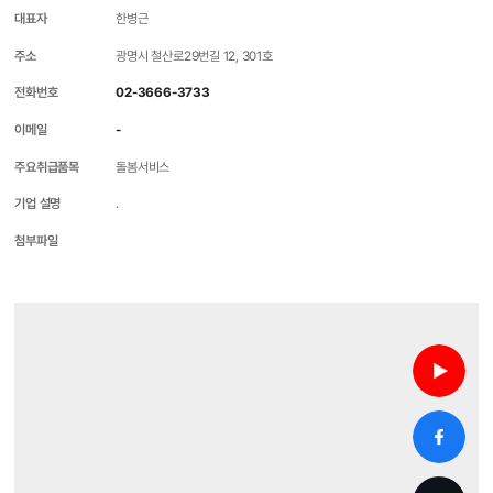
대표자
한병근
주소
광명시 철산로29번길 12, 301호
전화번호
02-3666-3733
이메일
-
주요취급품목
돌봄서비스
기업 설명
.
첨부파일