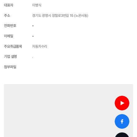
대표자
이병식
주소
경기도 광명시 장절로3번길 15 (노온사동)
전화번호
-
이메일
-
주요취급품목
자동차수리
기업 설명
.
첨부파일