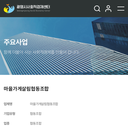
주요사업
함께 더불어 사는 사회적경제를 만들어 갑니다.
마을가게살림협동조합
업체명
마을가게살림협동조합
기업유형
협동조합
업종
협동조합