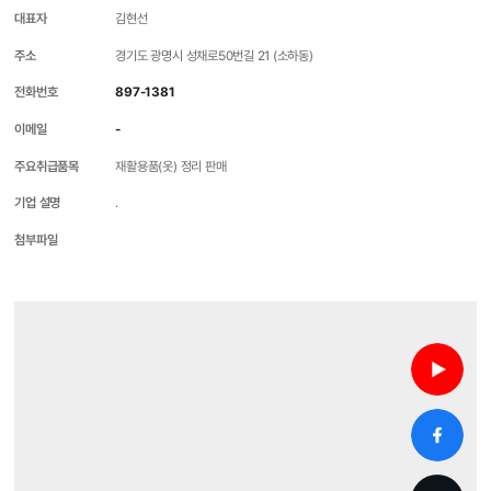
대표자
김현선
주소
경기도 광명시 성채로50번길 21 (소하동)
전화번호
897-1381
이메일
-
주요취급품목
재활용품(옷) 정리 판매
기업 설명
.
첨부파일