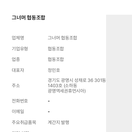
그너머 협동조합
업체명
그너머 협동조합
기업유형
협동조합
업종
협동조합
대표자
정민호
경기도 광명시 성채로 36 301동
주소
1403호 (소하동
광명역세권휴먼시아)
전화번호
-
이메일
-
주요취급품목
계간지 발행