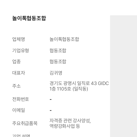
놀이톡협동조합
업체명
놀이톡협동조합
기업유형
협동조합
업종
협동조합
대표자
김귀영
경기도 광명시 일직로 43 GIDC
주소
1층 1105호 (일직동)
전화번호
-
이메일
-
자격증 관련 강사양성,
주요취급품목
역량강화사업 등
기업 설명
.