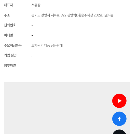
대표자
서유상
주소
경기도 광명시 서독로 392 광명역D환승주차장 202호 (일직동)
전화번호
-
이메일
-
주요취급품목
조합원의 제품 공동판매
기업 설명
.
첨부파일