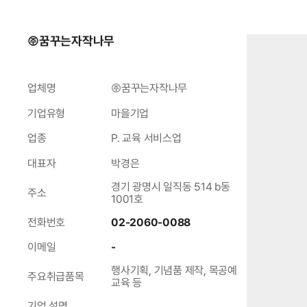
㈜꿈꾸는자작나무
업체명
㈜꿈꾸는자작나무
기업유형
마을기업
업종
P. 교육 서비스업
대표자
박경은
경기 광명시 일직동 514 b동
주소
1001호
전화번호
02-2060-0088
이메일
-
행사기획, 기념품 제작, 목공예
주요취급품목
교육 등
기업 설명
.